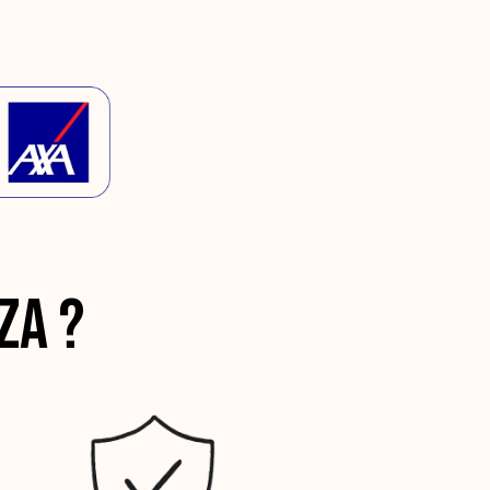
)
za ?