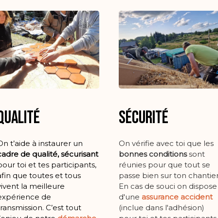
Qualité
Sécurité
On t’aide à instaurer un
On vérifie avec toi que les
cadre de qualité,
sécurisant
bonnes conditions
sont
pour toi et tes participants,
réunies pour que tout se
afin que toutes et tous
passe bien sur ton chantier
vivent la meilleure
En cas de souci on dispose
expérience de
d'une
assurance accident
transmission. C’est tout
(inclue dans l'adhésion)