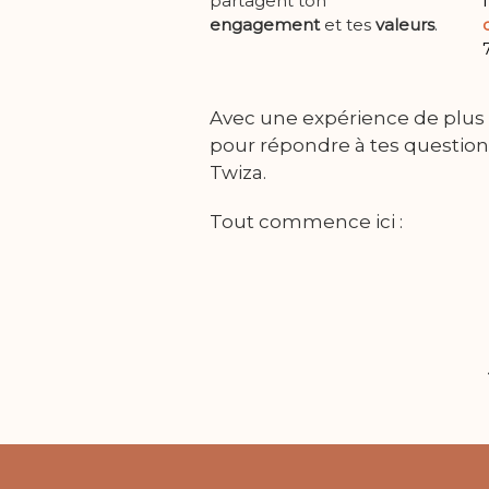
partagent ton
engagement
et tes
valeurs
.
7
Avec une expérience de plus
pour répondre à tes questions
Twiza.
T
out commence ici :