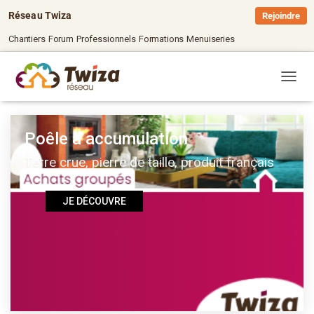
Réseau Twiza
Rejoindre
Chantiers
Forum
Professionnels
Formations
Menuiseries
OUVRI
Poêle à accumulation
Terre crue, pierre de taille, produit français
JE DÉCOUVRE