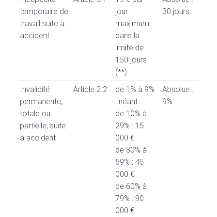
temporaire de
jour
30 jours
travail suite à
maximum
accident
dans la
limite de
150 jours
(**)
Invalidité
Article 2.2
de 1% à 9%
Absolue :
permanente,
: néant
9%
totale ou
de 10% à
partielle, suite
29% : 15
à accident
000 €
de 30% à
59% : 45
000 €
de 60% à
79% : 90
000 €