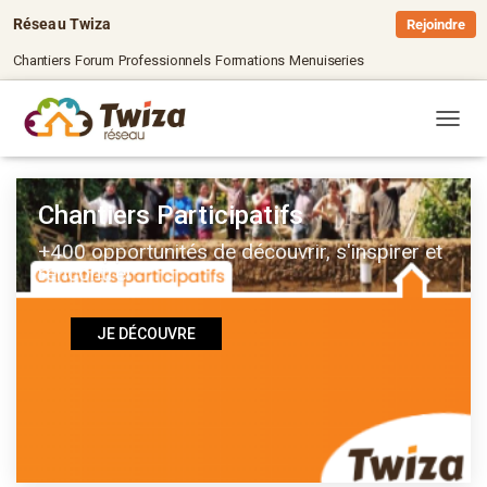
Réseau Twiza
Rejoindre
Chantiers
Forum
Professionnels
Formations
Menuiseries
OUVRI
Chantiers Participatifs
+400 opportunités de découvrir, s'inspirer et
rencontrer
JE DÉCOUVRE