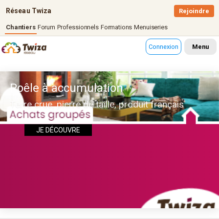
Réseau Twiza
Rejoindre
Chantiers
Forum
Professionnels
Formations
Menuiseries
Connexion
Menu
Poêle à accumulation
Terre crue, pierre de taille, produit français
JE DÉCOUVRE