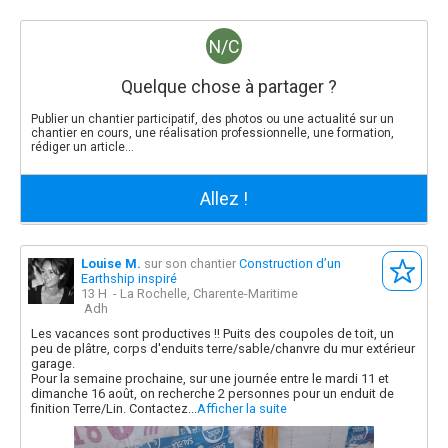
N/C
Quelque chose à partager ?
Publier un chantier participatif, des photos ou une actualité sur un
chantier en cours, une réalisation professionnelle, une formation,
rédiger un article...
Allez !
Voir les types de publications possibles
Louise M.
sur son chantier
Construction d’un
Earthship inspiré
13 H
- La Rochelle, Charente-Maritime
Adh
Les vacances sont productives !! Puits des coupoles de toit, un
peu de plâtre, corps d'enduits terre/sable/chanvre du mur extérieur
garage.
Pour la semaine prochaine, sur une journée entre le mardi 11 et
dimanche 16 août, on recherche 2 personnes pour un enduit de
finition Terre/Lin. Contactez...
Afficher la suite