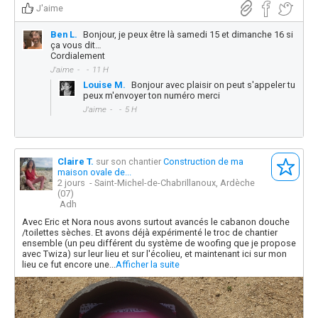
J'aime
Ben L.
Bonjour, je peux être là samedi 15 et dimanche 16 si
ça vous dit…
Cordialement
J'aime
11 H
Louise M.
Bonjour avec plaisir on peut s'appeler tu
peux m'envoyer ton numéro merci
J'aime
5 H
Claire T.
sur son chantier
Construction de ma
maison ovale de...
2 jours
- Saint-Michel-de-Chabrillanoux, Ardèche
(07)
Adh
Avec Eric et Nora nous avons surtout avancés le cabanon douche
/toilettes sèches. Et avons déjà expérimenté le troc de chantier
ensemble (un peu différent du système de woofing que je propose
avec Twiza) sur leur lieu et sur l'écolieu, et maintenant ici sur mon
lieu ce fut encore une...
Afficher la suite