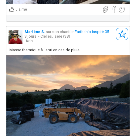
J'aime
Marlène S.
sur son chantier
Earthship inspiré 05
3 jours
- Clelles, Isere (38)
Adh
Masse thermique à l’abri en cas de pluie.