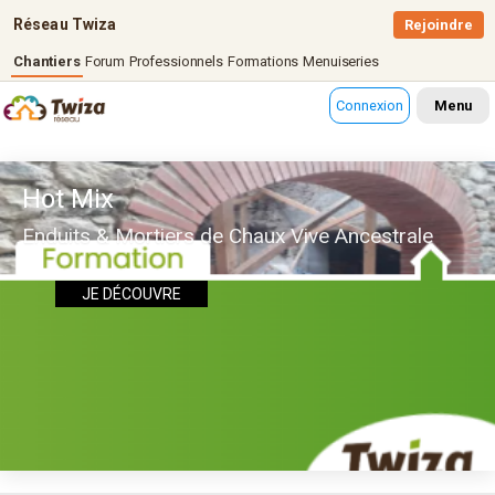
Réseau Twiza
Rejoindre
Chantiers
Forum
Professionnels
Formations
Menuiseries
Connexion
Menu
Hot Mix
Enduits & Mortiers de Chaux Vive Ancestrale
JE DÉCOUVRE