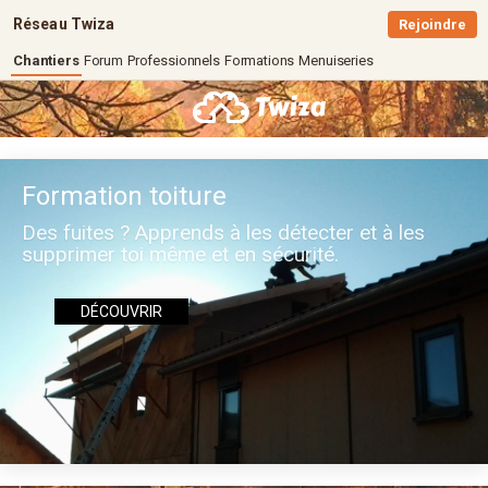
Réseau Twiza
Rejoindre
Chantiers
Forum
Professionnels
Formations
Menuiseries
Formation toiture
Des fuites ? Apprends à les détecter et à les
supprimer toi même et en sécurité.
DÉCOUVRIR