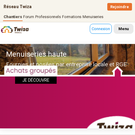
Réseau Twiza
Rejoindre
Chantiers
Forum
Professionnels
Formations
Menuiseries
Connexion
Menu
Menuiseries haute
Fournies et posées par entreprise locale et RGE
JE DÉCOUVRE