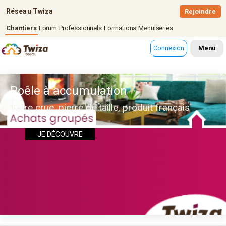
Réseau Twiza
Rejoindre
Chantiers
Forum
Professionnels
Formations
Menuiseries
Connexion
Menu
Poêle à accumulation
Terre crue, pierre de taille, produit français
JE DÉCOUVRE