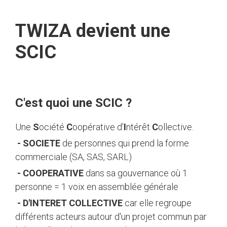
TWIZA devient une
SCIC
C'est quoi une SCIC ?
Une
S
ociété
C
oopérative d’
I
ntérêt
C
ollective.
- SOCIETE
de personnes qui prend la forme
commerciale (SA, SAS, SARL)
- COOPERATIVE
dans sa gouvernance où 1
personne = 1 voix en assemblée générale
- D'INTERET COLLECTIVE
car elle regroupe
différents acteurs autour d'un projet commun par