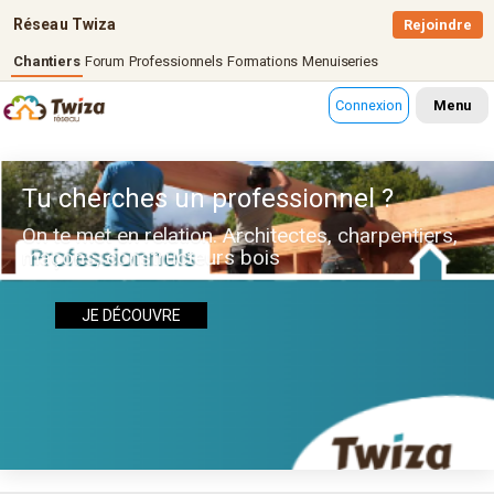
Réseau Twiza
Rejoindre
Chantiers
Forum
Professionnels
Formations
Menuiseries
Connexion
Menu
Tu cherches un professionnel ?
On te met en relation. Architectes, charpentiers,
maçons, constructeurs bois
JE DÉCOUVRE