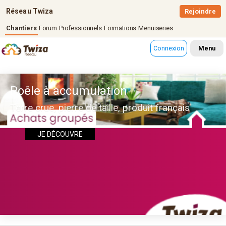
Réseau Twiza
Rejoindre
Chantiers
Forum
Professionnels
Formations
Menuiseries
Connexion
Menu
Poêle à accumulation
Terre crue, pierre de taille, produit français
JE DÉCOUVRE