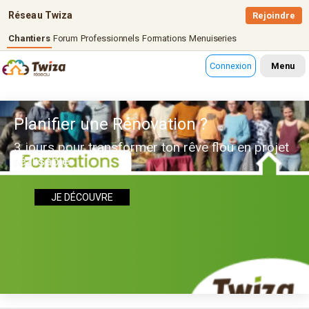
Réseau Twiza
Rejoindre
Chantiers
Forum
Professionnels
Formations
Menuiseries
Connexion
Menu
Planifier une Rénovation ?
3 jours pour transformer ton rêve flou en projet
réalisable
JE DÉCOUVRE