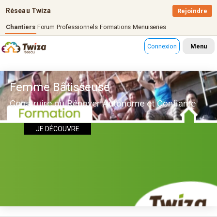
Réseau Twiza
Rejoindre
Chantiers
Forum
Professionnels
Formations
Menuiseries
Connexion
Menu
Femme Bâtisseuse
Construire ou Rénover Autonome et Confiante
JE DÉCOUVRE