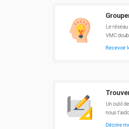
Groupem
Le réseau 
VMC double
Recevoir l
Trouver
Un outil d
nous t'aido
Décrire m