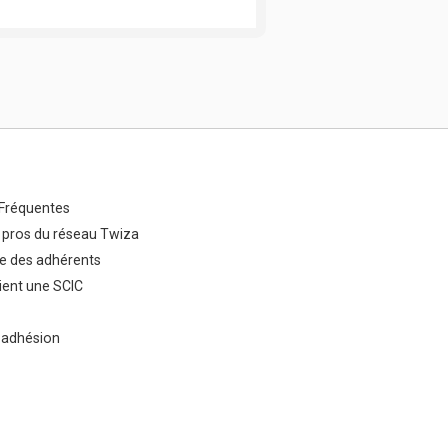
Fréquentes
 pros du réseau Twiza
e des adhérents
ent une SCIC
 adhésion