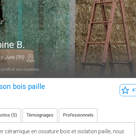
ine B.
, Jura (39)
 profil et ses chantiers
on bois paille
S
otos (5)
Témoignages
Professionnels
er céramique en ossature bois et isolation paille, nous