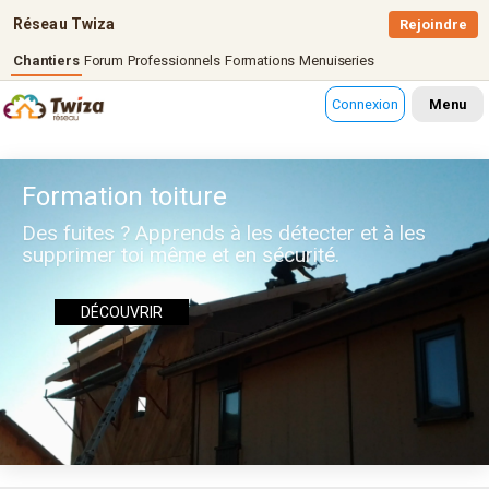
Réseau Twiza
Rejoindre
Chantiers
Forum
Professionnels
Formations
Menuiseries
Connexion
Menu
Formation toiture
Des fuites ? Apprends à les détecter et à les
supprimer toi même et en sécurité.
DÉCOUVRIR