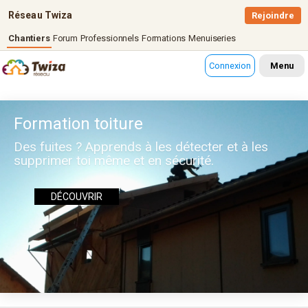
Réseau Twiza
Rejoindre
Chantiers
Forum
Professionnels
Formations
Menuiseries
Connexion
Menu
Formation toiture
Des fuites ? Apprends à les détecter et à les
supprimer toi même et en sécurité.
DÉCOUVRIR