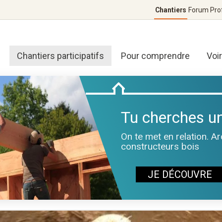
Chantiers
Forum
Pro
Chantiers participatifs
Pour comprendre
Voi
Tu cherches un
On te met en relation. A
constructeurs bois
JE DÉCOUVRE