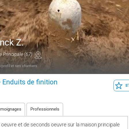
nck Z.
e Principale (67)
 profil et ses chantiers
 Enduits de finition
S
émoignages
Professionnels
 oeuvre et de seconds oeuvre sur la maison principale