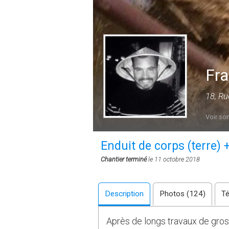
Fra
18, Ru
Voir son
Enduit de corps (terre) +
Chantier terminé
le 11 octobre 2018
Description
Photos (124)
T
Après de longs travaux de gros