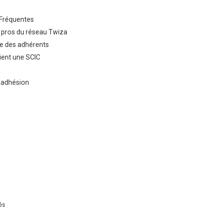
Fréquentes
 pros du réseau Twiza
e des adhérents
ent une SCIC
 adhésion
és