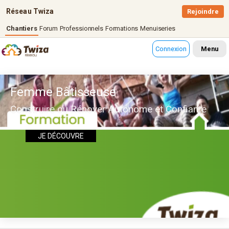
Réseau Twiza
Rejoindre
Chantiers
Forum
Professionnels
Formations
Menuiseries
Connexion
Menu
Femme Bâtisseuse
Construire ou Rénover Autonome et Confiante
JE DÉCOUVRE