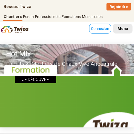
Réseau Twiza
Rejoindre
Chantiers
Forum
Professionnels
Formations
Menuiseries
Connexion
Menu
Hot Mix
Enduits & Mortiers de Chaux Vive Ancestrale
JE DÉCOUVRE