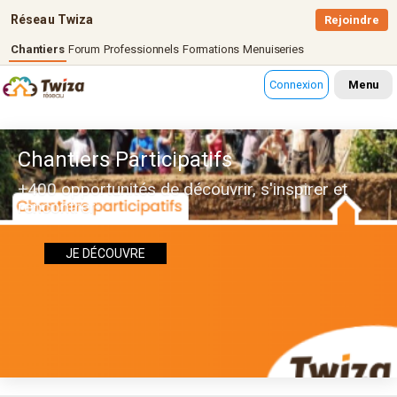
Réseau Twiza
Rejoindre
Chantiers
Forum
Professionnels
Formations
Menuiseries
Connexion
Menu
Chantiers Participatifs
+400 opportunités de découvrir, s'inspirer et
rencontrer
JE DÉCOUVRE