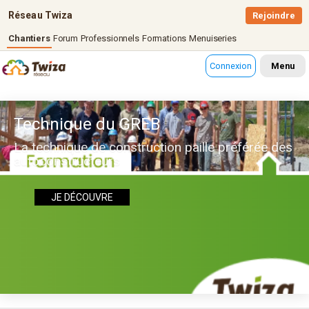
Réseau Twiza
Rejoindre
Chantiers
Forum
Professionnels
Formations
Menuiseries
Connexion
Menu
Technique du GREB
La technique de construction paille préférée des
autoconstructeurs
JE DÉCOUVRE