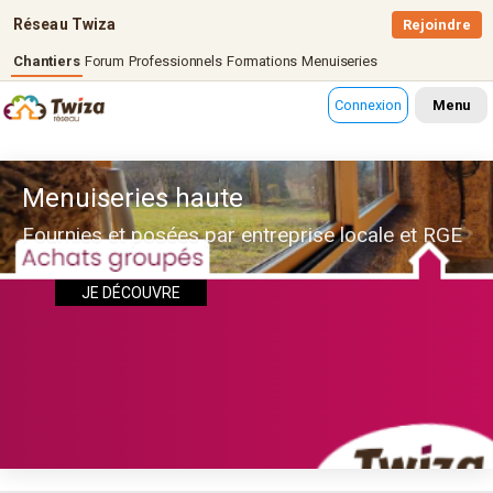
Réseau Twiza
Rejoindre
Chantiers
Forum
Professionnels
Formations
Menuiseries
Connexion
Menu
Menuiseries haute
Fournies et posées par entreprise locale et RGE
JE DÉCOUVRE