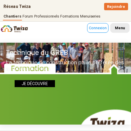
Réseau Twiza
Rejoindre
Chantiers
Forum
Professionnels
Formations
Menuiseries
Connexion
Menu
Technique du GREB
La technique de construction paille préférée des
autoconstructeurs
JE DÉCOUVRE