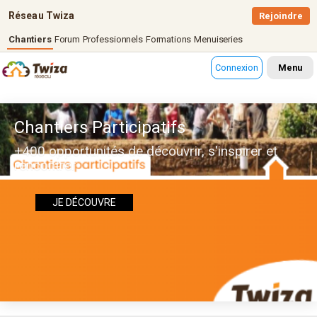
Réseau Twiza
Rejoindre
Chantiers
Forum
Professionnels
Formations
Menuiseries
Connexion
Menu
Chantiers Participatifs
+400 opportunités de découvrir, s'inspirer et
rencontrer
JE DÉCOUVRE