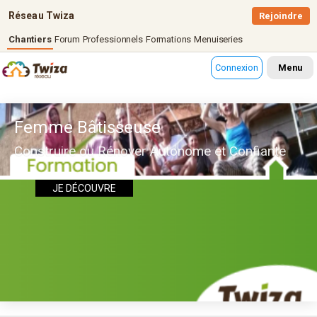
Réseau Twiza
Rejoindre
Chantiers
Forum
Professionnels
Formations
Menuiseries
Connexion
Menu
Femme Bâtisseuse
Construire ou Rénover Autonome et Confiante
JE DÉCOUVRE