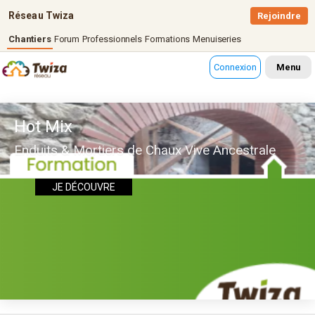
Réseau Twiza
Rejoindre
Chantiers
Forum
Professionnels
Formations
Menuiseries
Connexion
Menu
Hot Mix
Enduits & Mortiers de Chaux Vive Ancestrale
JE DÉCOUVRE