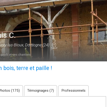
is C.
Jory-las-Bloux, Dordogne (24)
 profil et ses chantiers
ois, terre et paille !
Photos (175)
Témoignages (7)
Professionnels