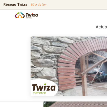
Réseau Twiza
·
Bâtir du lien
Actus