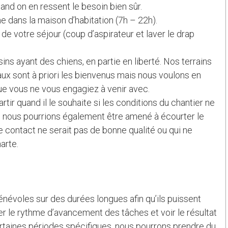
uand on en ressent le besoin bien sûr.
 dans la maison d’habitation (7h – 22h).
n de votre séjour (coup d’aspirateur et laver le drap
s ayant des chiens, en partie en liberté. Nos terrains
aux sont à priori les bienvenus mais nous voulons en
ue vous ne vous engagiez à venir avec.
rtir quand il le souhaite si les conditions du chantier ne
se, nous pourrions également être amené à écourter le
e contact ne serait pas de bonne qualité ou qui ne
arte.
énévoles sur des durées longues afin qu’ils puissent
er le rythme d’avancement des tâches et voir le résultat
ertaines périodes spécifiques, nous pourrons prendre du