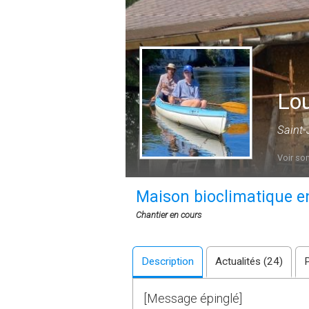
Lou
Saint-
Voir son
Maison bioclimatique en b
Chantier en cours
Description
Actualités (24)
[Message épinglé]