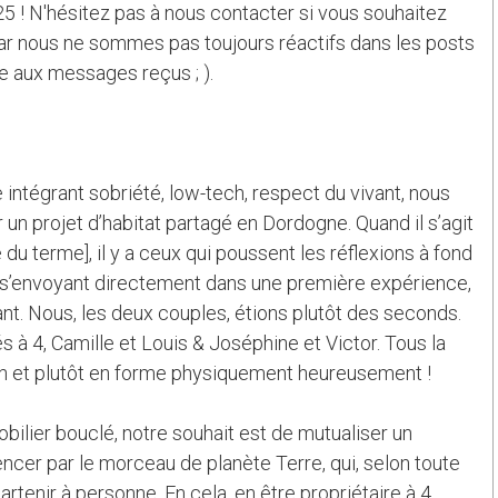
25 ! N'hésitez pas à nous contacter si vous souhaitez
ar nous ne sommes pas toujours réactifs dans les posts
te aux messages reçus ; ).
 intégrant sobriété, low-tech, respect du vivant, nous
un projet d’habitat partagé en Dordogne. Quand il s’agit
du terme], il y a ceux qui poussent les réflexions à fond
i, s’envoyant directement dans une première expérience,
lant. Nous, les deux couples, étions plutôt des seconds.
 4, Camille et Louis & Joséphine et Victor. Tous la
on et plutôt en forme physiquement heureusement !
ilier bouclé, notre souhait est de mutualiser un
r par le morceau de planète Terre, qui, selon toute
rtenir à personne. En cela, en être propriétaire à 4