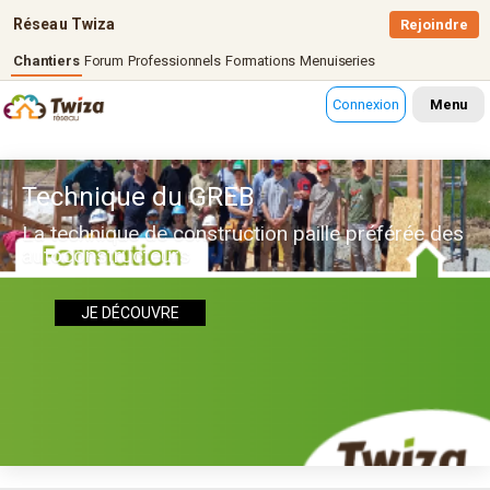
Réseau Twiza
Rejoindre
Chantiers
Forum
Professionnels
Formations
Menuiseries
Connexion
Menu
Technique du GREB
La technique de construction paille préférée des
autoconstructeurs
JE DÉCOUVRE