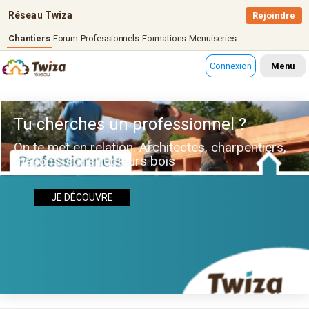
Réseau Twiza
Rejoindre
Chantiers
Forum
Professionnels
Formations
Menuiseries
Connexion
Menu
Tu cherches un professionnel ?
On te met en relation. Architectes, charpentiers,
maçons, constructeurs bois
JE DÉCOUVRE