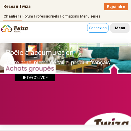
Réseau Twiza
Rejoindre
Chantiers
Forum
Professionnels
Formations
Menuiseries
Connexion
Menu
Poêle à accumulation
Terre crue, pierre de taille, produit français
JE DÉCOUVRE