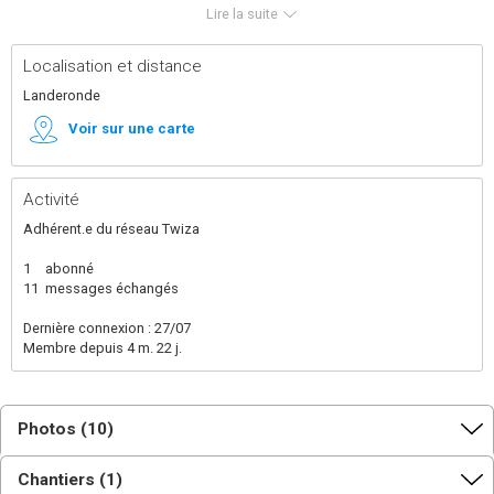
Agriculteurs engagés dans l’agriculture biologique,
Lire la suite
c’est naturellement que nous avons décidé de nous
orienter vers des matériaux biosourcés et avons choisi
de créer une maison ossature bois avec une isolation
Localisation et distance
en bottes de paille. La construction se déroule en
partie en autoconstruction et en partie avec des
Landeronde
professionnels.
Voir sur une carte
Activité
Adhérent.e du réseau Twiza
1
abonné
11
messages échangés
Dernière connexion : 27/07
Membre depuis 4 m. 22 j.
Photos (10)
Chantiers (1)