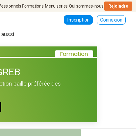
fessionnels
Formations
Menuiseries
Qui sommes-nous
Rejoindre
Inscription
Connexion
r aussi
 GREB
tion paille préférée des