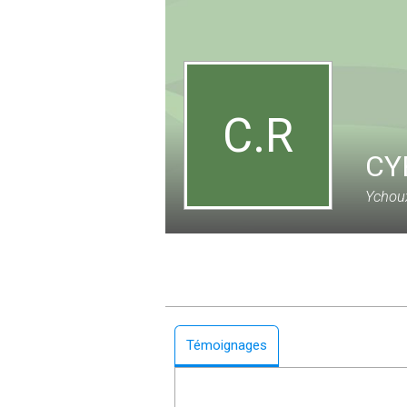
C.R
CY
Ychoux
Témoignages