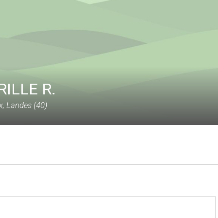
RILLE R.
, Landes (40)