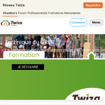
Réseau Twiza
Rejoindre
Chantiers
Forum
Professionnels
Formations
Menuiseries
Connexion
Menu
Technique du GREB
La technique de construction paille préférée des
autoconstructeurs
JE DÉCOUVRE