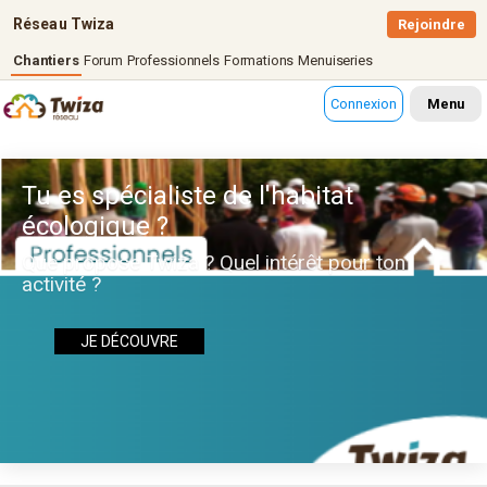
Réseau Twiza
Rejoindre
Chantiers
Forum
Professionnels
Formations
Menuiseries
Connexion
Menu
Tu es spécialiste de l'habitat
écologique ?
Que propose Twiza ? Quel intérêt pour ton
activité ?
JE DÉCOUVRE