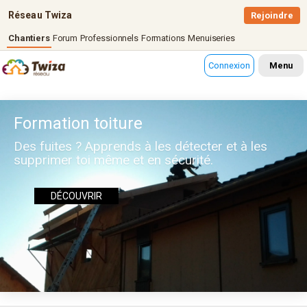
Réseau Twiza
Rejoindre
Chantiers
Forum
Professionnels
Formations
Menuiseries
Connexion
Menu
Formation toiture
Des fuites ? Apprends à les détecter et à les
supprimer toi même et en sécurité.
DÉCOUVRIR