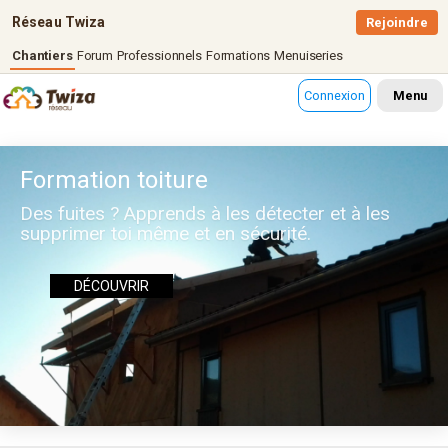
Réseau Twiza
Rejoindre
Chantiers
Forum
Professionnels
Formations
Menuiseries
Connexion
Menu
Formation toiture
Des fuites ? Apprends à les détecter et à les
supprimer toi même et en sécurité.
DÉCOUVRIR