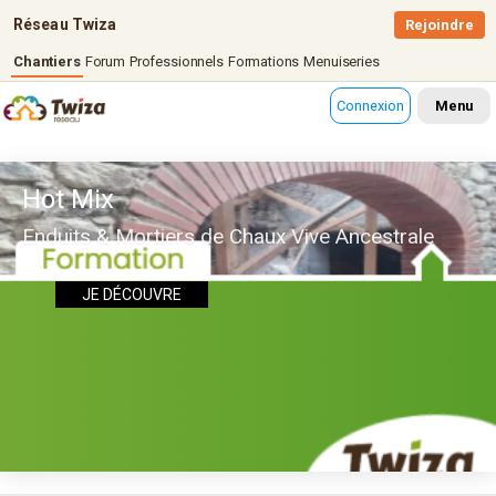
Réseau Twiza
Rejoindre
Chantiers
Forum
Professionnels
Formations
Menuiseries
Connexion
Menu
Hot Mix
Enduits & Mortiers de Chaux Vive Ancestrale
JE DÉCOUVRE