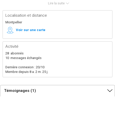
chantiers de particulier et l'aide aux travaux.
Lire la suite
Je mets en œuvre des solutions d'habitats sains et
naturels.
De la maison au petit agrandissement, mais également
Localisation et distance
Tinyhouse et Zome Je suis intéressé pour
accompagner tout habitat insolite.
Montpellier
Mise en œuvre de laine de bois, métisse, ouate de
cellulose...
Voir sur une carte
Activité
28
abonnés
10
messages échangés
Dernière connexion : 20/10
Membre depuis 8 a. 2 m. 25 j.
Témoignages (1)