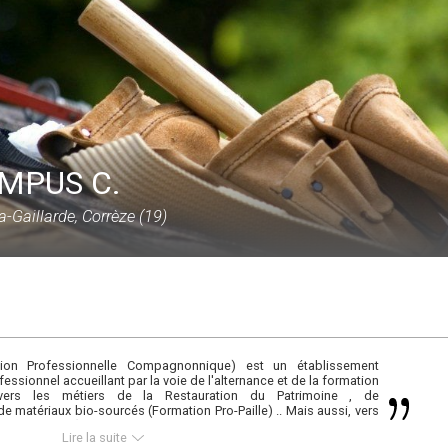
MPUS C.
la-Gaillarde, Corrèze (19)
n Professionnelle Compagnonnique) est un établissement
ssionnel accueillant par la voie de l'alternance et de la formation
vers les métiers de la Restauration du Patrimoine , de
n de matériaux bio-sourcés (Formation Pro-Paille) .. Mais aussi, vers
fibre optique)
Lire la suite