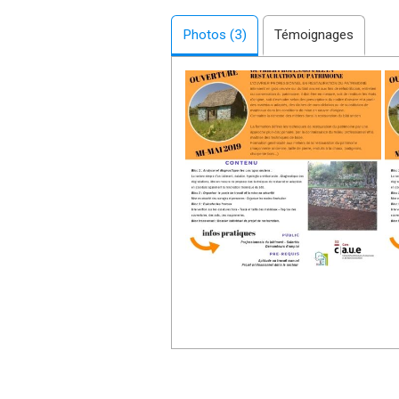
Mme BORDAS Ghislaine
Photos (3)
https://www.campusdeformation.
Témoignages
https://www.facebook.com
Elles sont destinées à tous les pu
- Salariés
- Demandeurs d’emploi
- Artisans
- Professionnels du bâtiment
- Personnes en reconversion pro
- Travailleurs en situation de han