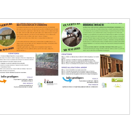
fr/
blics :
fessionnelle
dicap