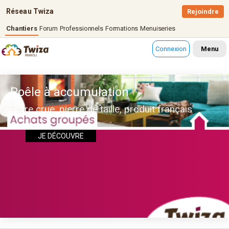
Réseau Twiza
Rejoindre
Chantiers
Forum
Professionnels
Formations
Menuiseries
Connexion
Menu
Poêle à accumulation
Terre crue, pierre de taille, produit français
JE DÉCOUVRE