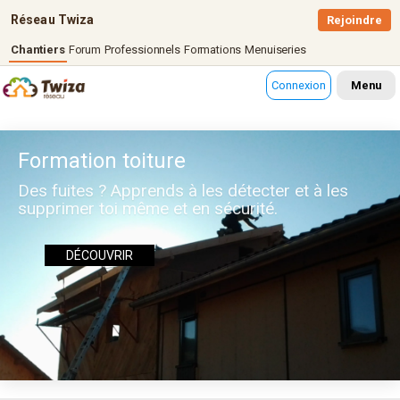
Réseau Twiza
Rejoindre
Chantiers
Forum
Professionnels
Formations
Menuiseries
Connexion
Menu
Formation toiture
Des fuites ? Apprends à les détecter et à les
supprimer toi même et en sécurité.
DÉCOUVRIR