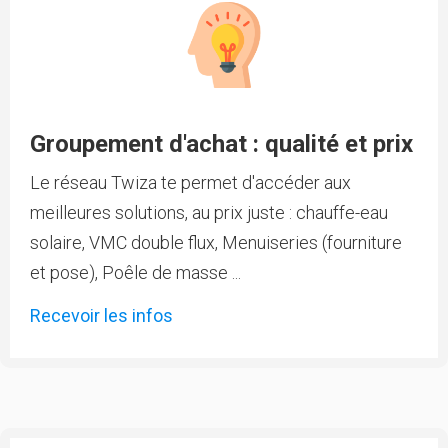
projet, en particulier une charte constituée avec l'aide
et l'expérience du collectif "Ouverture".
Les travaux commenceront en mars/avril. Pour l’instant,
je ne pourrai communiquer que sur le contexte du
projet. Quand le planning du projet sera plus abouti et
précis, nous mettrons en place des propositions de
chantier.
Groupement d'achat : qualité et prix
En espérant que ce projet pourra vous inspirer et vous
donner envie de venir nous aider tout en profitant de
cette vallée merveilleuse.
Le réseau Twiza te permet d'accéder aux
Sylvain
meilleures solutions, au prix juste : chauffe-eau
solaire, VMC double flux, Menuiseries (fourniture
et pose), Poêle de masse ...
Recevoir les infos