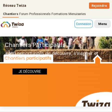
Réseau Twiza
Rejoindre
Chantiers
Forum
Professionnels
Formations
Menuiseries
Connexion
Menu
Chantiers Participatifs
+400 opportunités de découvrir, s'inspirer et
rencontrer
JE DÉCOUVRE