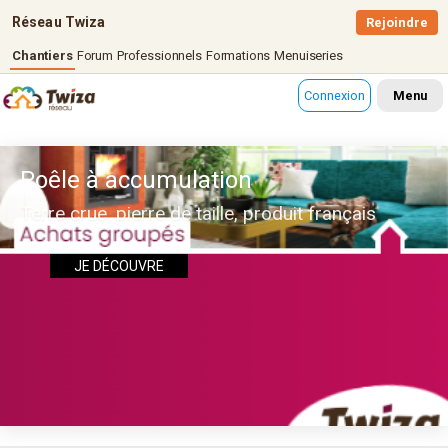
Réseau Twiza
Rejoindre
Chantiers
Forum
Professionnels
Formations
Menuiseries
Connexion
Menu
Poêle à accumulation
Terre crue, pierre de taille, produit français
JE DÉCOUVRE