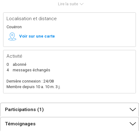
constructions qui permettent de diminuer notre impact
Lire la suite
environnemental, l'utilisation de matériaux biosourcés,
géo-sourcés, la construction de bâtiment performant
et intelligent (lowtech si possible), etc...
Localisation et distance
Couëron
Voir sur une carte
Activité
0
abonné
4
messages échangés
Dernière connexion : 24/08
Membre depuis 10 a. 10 m. 3 j.
Participations (1)
Témoignages