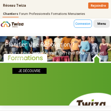
Réseau Twiza
Rejoindre
Chantiers
Forum
Professionnels
Formations
Menuiseries
Connexion
Menu
Planifier une Rénovation ?
3 jours pour transformer ton rêve flou en projet
réalisable
JE DÉCOUVRE