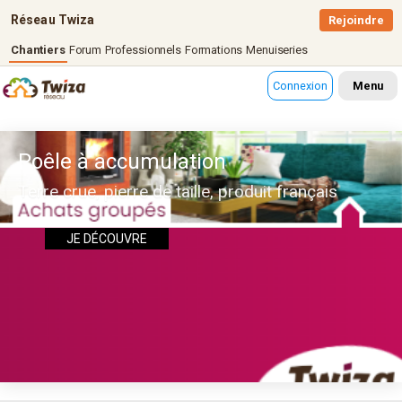
Réseau Twiza
Rejoindre
Chantiers
Forum
Professionnels
Formations
Menuiseries
Connexion
Menu
Poêle à accumulation
Terre crue, pierre de taille, produit français
JE DÉCOUVRE