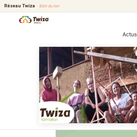
Réseau Twiza
·
Bâtir du lien
Actus