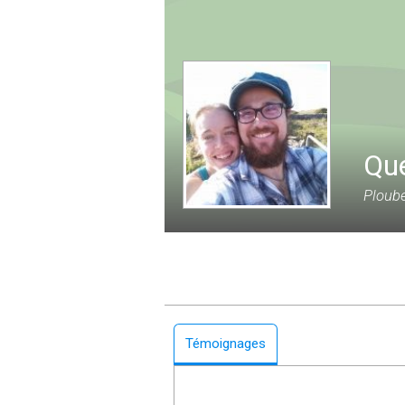
Que
Ploube
Témoignages