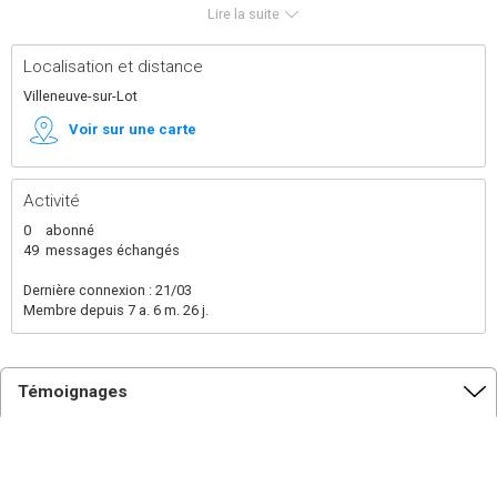
souhaite continuer ma formation dans la construction.
Lire la suite
Le bois, la construction bio-climatique sont mes
motivations du moment.
Localisation et distance
Peut étre à bientôt pour une petite motiv'
Villeneuve-sur-Lot
Voir sur une carte
Activité
0
abonné
49
messages échangés
Dernière connexion : 21/03
Membre depuis 7 a. 6 m. 26 j.
Témoignages