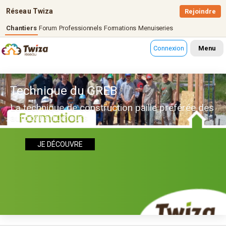
Réseau Twiza
Rejoindre
Chantiers
Forum
Professionnels
Formations
Menuiseries
Connexion
Menu
Technique du GREB
La technique de construction paille préférée des
autoconstructeurs
JE DÉCOUVRE