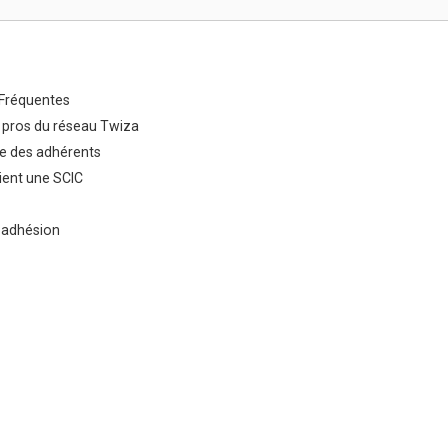
Fréquentes
 pros du réseau Twiza
e des adhérents
ent une SCIC
 adhésion