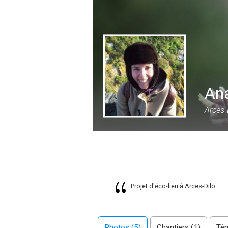
Ana
Arces-
Projet d'éco-lieu à Arces-Dilo
Photos (5)
Chantiers (1)
Tém