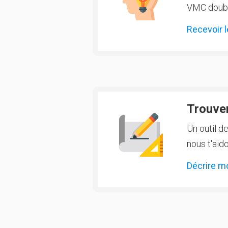
VMC double
Recevoir l
Trouver
Un outil d
nous t'aido
Décrire m