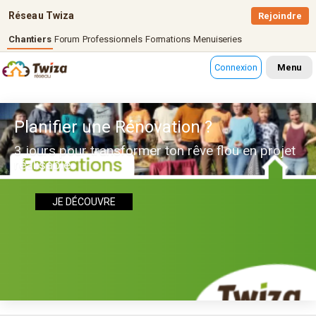
Réseau Twiza
Rejoindre
Chantiers
Forum
Professionnels
Formations
Menuiseries
Connexion
Menu
Planifier une Rénovation ?
3 jours pour transformer ton rêve flou en projet
réalisable
JE DÉCOUVRE