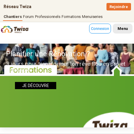
Réseau Twiza
Rejoindre
Chantiers
Forum
Professionnels
Formations
Menuiseries
Connexion
Menu
Planifier une Rénovation ?
3 jours pour transformer ton rêve flou en projet
réalisable
JE DÉCOUVRE