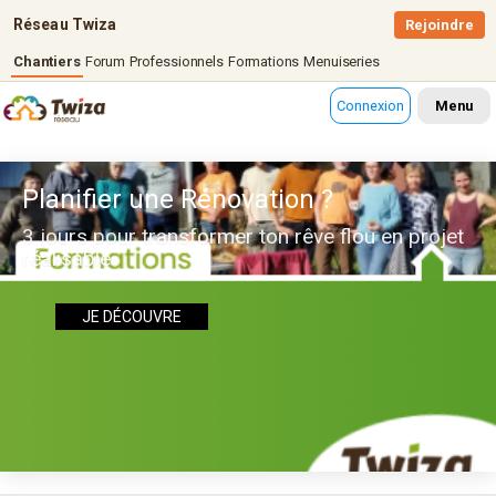
Réseau Twiza
Rejoindre
Chantiers
Forum
Professionnels
Formations
Menuiseries
Connexion
Menu
Planifier une Rénovation ?
3 jours pour transformer ton rêve flou en projet
réalisable
JE DÉCOUVRE