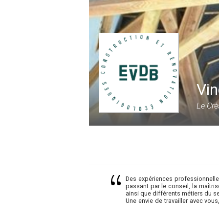
Vin
Le Crè
Des expériences professionnelle
passant par le conseil, la maîtris
ainsi que différents métiers du s
Une envie de travailler avec vous,
pour"...
Des convictions profondément a