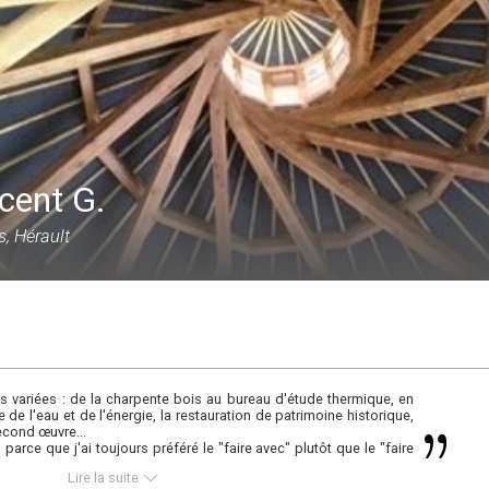
cent G.
s, Hérault
s variées : de la charpente bois au bureau d'étude thermique, en
e de l'eau et de l'énergie, la restauration de patrimoine historique,
econd œuvre...
 parce que j'ai toujours préféré le "faire avec" plutôt que le "faire
Lire la suite
ncrées dans ma vie, en matière d'écologie mais aussi bien au-