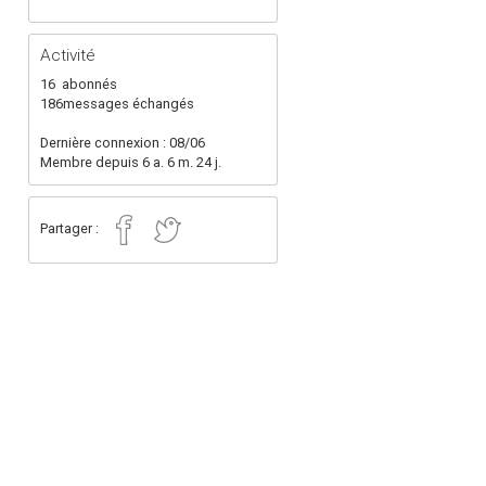
Activité
16
abonnés
186
messages échangés
Dernière connexion : 08/06
Membre depuis 6 a. 6 m. 24 j.
Partager :