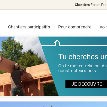
Chantiers
Forum
Pro
Chantiers participatifs
Pour comprendre
Voi
Tu cherches un
On te met en relation. A
constructeurs bois
JE DÉCOUVRE